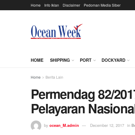
Home
Info Iklan
Disclaimer
Pedoman Media Siber
HOME
SHIPPING
PORT
DOCKYARD
Home
Berita Lain
Permendag 82/201
Pelayaran Nasiona
by
ocean_M.admin
December 12, 2017
in
B