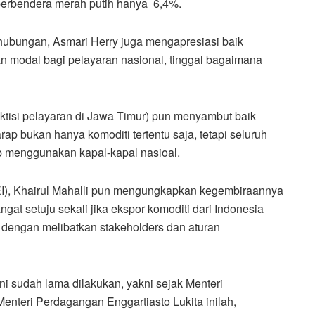
erbendera merah putih hanya 6,4%.
hubungan, Asmari Herry juga mengapresiasi baik
an modal bagi pelayaran nasional, tinggal bagaimana
ktisi pelayaran di Jawa Timur) pun menyambut baik
p bukan hanya komoditi tertentu saja, tetapi seluruh
ib menggunakan kapal-kapal nasioal.
), Khairul Mahalli pun mengungkapkan kegembiraannya
at setuju sekali jika ekspor komoditi dari Indonesia
 dengan melibatkan stakeholders dan aturan
ni sudah lama dilakukan, yakni sejak Menteri
enteri Perdagangan Enggartiasto Lukita inilah,