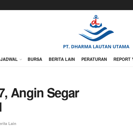
JADWAL
BURSA
BERITA LAIN
PERATURAN
REPORT 
7, Angin Segar
l
erita Lain