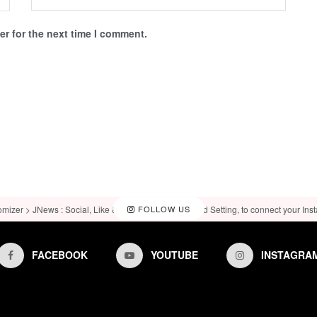
r for the next time I comment.
omizer > JNews : Social, Like & View > Instagram Feed Setting, to connect your Ins
FOLLOW US
FACEBOOK
YOUTUBE
INSTAGRA