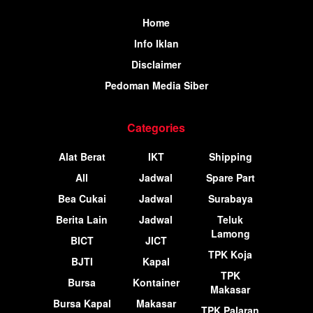
Home
Info Iklan
Disclaimer
Pedoman Media Siber
Categories
Alat Berat
IKT
Shipping
All
Jadwal
Spare Part
Bea Cukai
Jadwal
Surabaya
Berita Lain
Jadwal
Teluk
Lamong
BICT
JICT
TPK Koja
BJTI
Kapal
TPK
Bursa
Kontainer
Makasar
Bursa Kapal
Makasar
TPK Palaran