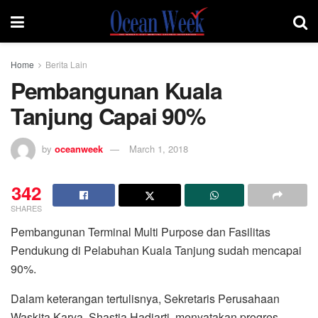
Home
Berita Lain
Pembangunan Kuala
Tanjung Capai 90%
by
oceanweek
March 1, 2018
342
SHARES
Pembangunan Terminal Multi Purpose dan Fasilitas
Pendukung di Pelabuhan Kuala Tanjung sudah mencapai
90%.
Dalam keterangan tertulisnya, Sekretaris Perusahaan
Waskita Karya, Shastia Hadiarti, menyatakan progres