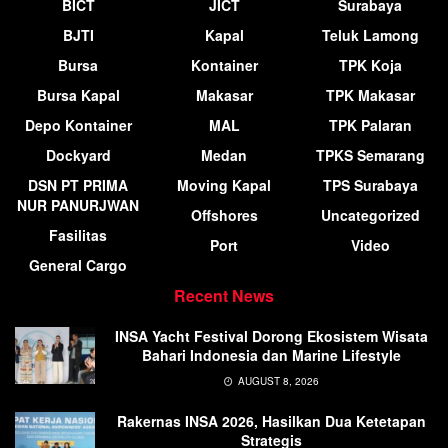
BICT
JICT
Surabaya
BJTI
Kapal
Teluk Lamong
Bursa
Kontainer
TPK Koja
Bursa Kapal
Makasar
TPK Makasar
Depo Kontainer
MAL
TPK Palaran
Dockyard
Medan
TPKS Semarang
DSN PT PRIMA
Moving Kapal
TPS Surabaya
NUR PANURJWAN
Offshores
Uncategorized
Fasilitas
Port
Video
General Cargo
Recent News
INSA Yacht Festival Dorong Ekosistem Wisata
Bahari Indonesia dan Marine Lifestyle
AUGUST 8, 2026
Rakernas INSA 2026, Hasilkan Dua Ketetapan
Strategis