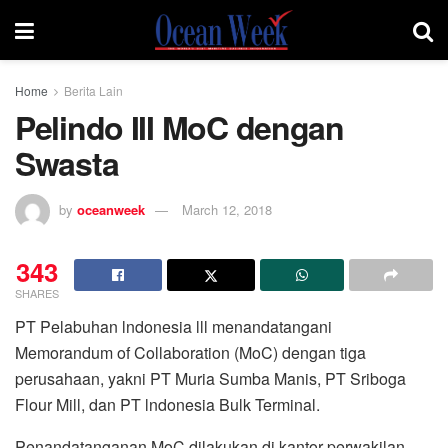
Home
Berita Lain
Pelindo III MoC dengan
Swasta
by
oceanweek
March 12, 2018
343
SHARES
PT Pelabuhan lndonesia lll menandatangani
Memorandum of Collaboration (MoC) dengan tiga
perusahaan, yakni PT Muria Sumba Manis, PT Sriboga
Flour Mill, dan PT lndonesia Bulk Terminal.
Penandatanganan MoC dilakukan di kantor perwakilan