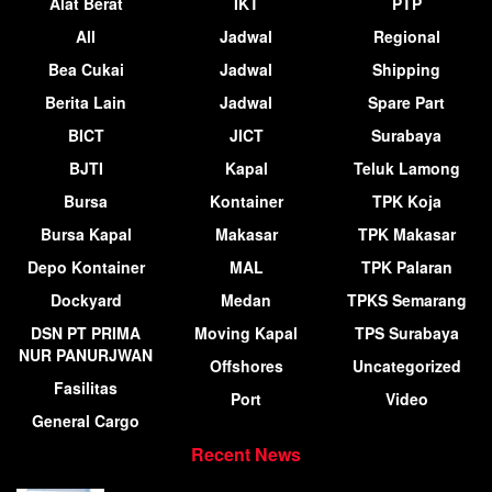
Alat Berat
IKT
PTP
All
Jadwal
Regional
Bea Cukai
Jadwal
Shipping
Berita Lain
Jadwal
Spare Part
BICT
JICT
Surabaya
BJTI
Kapal
Teluk Lamong
Bursa
Kontainer
TPK Koja
Bursa Kapal
Makasar
TPK Makasar
Depo Kontainer
MAL
TPK Palaran
Dockyard
Medan
TPKS Semarang
DSN PT PRIMA
Moving Kapal
TPS Surabaya
NUR PANURJWAN
Offshores
Uncategorized
Fasilitas
Port
Video
General Cargo
Recent News