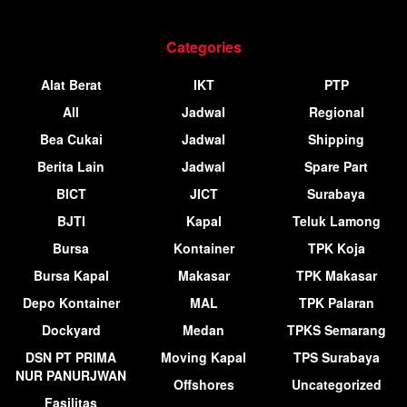
Categories
Alat Berat
IKT
PTP
All
Jadwal
Regional
Bea Cukai
Jadwal
Shipping
Berita Lain
Jadwal
Spare Part
BICT
JICT
Surabaya
BJTI
Kapal
Teluk Lamong
Bursa
Kontainer
TPK Koja
Bursa Kapal
Makasar
TPK Makasar
Depo Kontainer
MAL
TPK Palaran
Dockyard
Medan
TPKS Semarang
DSN PT PRIMA
Moving Kapal
TPS Surabaya
NUR PANURJWAN
Offshores
Uncategorized
Fasilitas