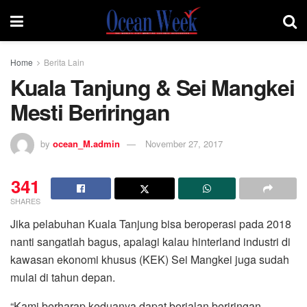
Home
Berita Lain
Kuala Tanjung & Sei Mangkei
Mesti Beriringan
by
ocean_M.admin
November 27, 2017
341
SHARES
Jika pelabuhan Kuala Tanjung bisa beroperasi pada 2018
nanti sangatlah bagus, apalagi kalau hinterland industri di
kawasan ekonomi khusus (KEK) Sei Mangkei juga sudah
mulai di tahun depan.
“Kami berharap keduanya dapat berjalan beriringan,