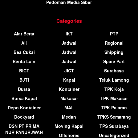
Pedoman Media Siber
Categories
Alat Berat
IKT
PTP
All
Jadwal
Regional
Bea Cukai
Jadwal
Shipping
Berita Lain
Jadwal
Spare Part
BICT
JICT
Surabaya
BJTI
Kapal
Teluk Lamong
Bursa
Kontainer
TPK Koja
Bursa Kapal
Makasar
TPK Makasar
Depo Kontainer
MAL
TPK Palaran
Dockyard
Medan
TPKS Semarang
DSN PT PRIMA
Moving Kapal
TPS Surabaya
NUR PANURJWAN
Offshores
Uncategorized