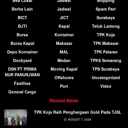
Bea Cukai
Jadwal
Shipping
Berita Lain
Jadwal
Spare Part
BICT
JICT
Surabaya
BJTI
Kapal
Teluk Lamong
Bursa
Kontainer
TPK Koja
Bursa Kapal
Makasar
TPK Makasar
Depo Kontainer
MAL
TPK Palaran
Dockyard
Medan
TPKS Semarang
DSN PT PRIMA
Moving Kapal
TPS Surabaya
NUR PANURJWAN
Offshores
Uncategorized
Fasilitas
Port
Video
General Cargo
Recent News
TPK Koja Raih Penghargaan Gold Pada TJSL
AUGUST 7, 2026