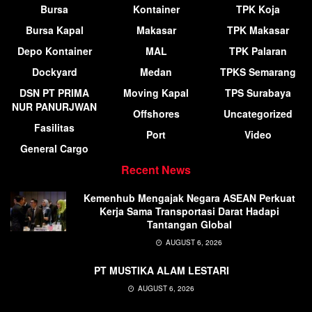
Bursa
Kontainer
TPK Koja
Bursa Kapal
Makasar
TPK Makasar
Depo Kontainer
MAL
TPK Palaran
Dockyard
Medan
TPKS Semarang
DSN PT PRIMA
Moving Kapal
TPS Surabaya
NUR PANURJWAN
Offshores
Uncategorized
Fasilitas
Port
Video
General Cargo
Recent News
Kemenhub Mengajak Negara ASEAN Perkuat
Kerja Sama Transportasi Darat Hadapi
Tantangan Global
AUGUST 6, 2026
PT MUSTIKA ALAM LESTARI
AUGUST 6, 2026