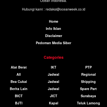
Ocean Indonesia.
Hubungi kami : redaksi@oceanweek.co.id
Home
Info Iklan
Disclaimer
Pedoman Media Siber
Categories
Alat Berat
IKT
PTP
All
Jadwal
Regional
Bea Cukai
Jadwal
Shipping
Berita Lain
Jadwal
Spare Part
BICT
JICT
Surabaya
BJTI
Kapal
Teluk Lamong