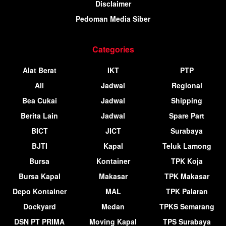
Disclaimer
Pedoman Media Siber
Categories
Alat Berat
IKT
PTP
All
Jadwal
Regional
Bea Cukai
Jadwal
Shipping
Berita Lain
Jadwal
Spare Part
BICT
JICT
Surabaya
BJTI
Kapal
Teluk Lamong
Bursa
Kontainer
TPK Koja
Bursa Kapal
Makasar
TPK Makasar
Depo Kontainer
MAL
TPK Palaran
Dockyard
Medan
TPKS Semarang
DSN PT PRIMA
Moving Kapal
TPS Surabaya