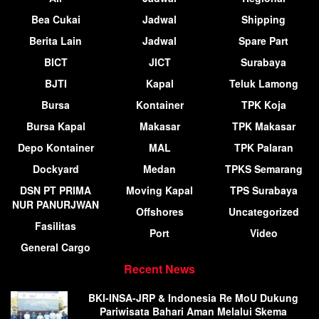
Bea Cukai
Jadwal
Shipping
Berita Lain
Jadwal
Spare Part
BICT
JICT
Surabaya
BJTI
Kapal
Teluk Lamong
Bursa
Kontainer
TPK Koja
Bursa Kapal
Makasar
TPK Makasar
Depo Kontainer
MAL
TPK Palaran
Dockyard
Medan
TPKS Semarang
DSN PT PRIMA
Moving Kapal
TPS Surabaya
NUR PANURJWAN
Offshores
Uncategorized
Fasilitas
Port
Video
General Cargo
Recent News
BKI-INSA-JRP & Indonesia Re MoU Dukung
Pariwisata Bahari Aman Melalui Skema