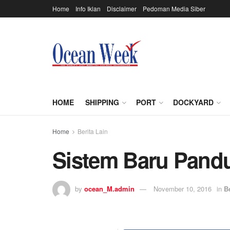
Home
Info Iklan
Disclaimer
Pedoman Media Siber
HOME
SHIPPING
PORT
DOCKYARD
Home
Berita Lain
Sistem Baru Pand
by
ocean_M.admin
November 10, 2016
in
B