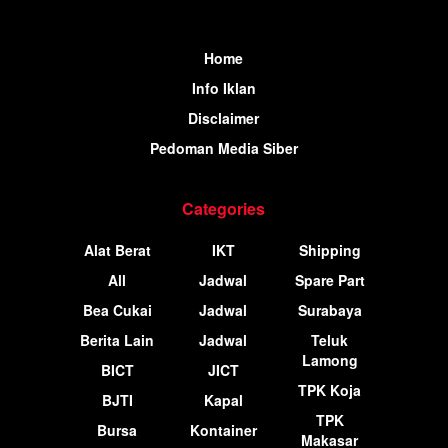
Home
Info Iklan
Disclaimer
Pedoman Media Siber
Categories
Alat Berat
IKT
Shipping
All
Jadwal
Spare Part
Bea Cukai
Jadwal
Surabaya
Berita Lain
Jadwal
Teluk
Lamong
BICT
JICT
TPK Koja
BJTI
Kapal
TPK
Bursa
Kontainer
Makasar