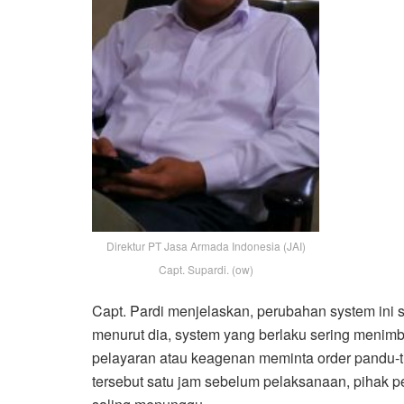
Direktur PT Jasa Armada Indonesia (JAI)
Capt. Supardi. (ow)
Capt. Pardi menjelaskan, perubahan system ini 
menurut dia, system yang berlaku sering menimbu
pelayaran atau keagenan meminta order pandu-tu
tersebut satu jam sebelum pelaksanaan, pihak p