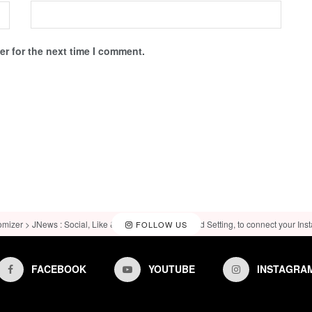
r for the next time I comment.
omizer > JNews : Social, Like & View > Instagram Feed Setting, to connect your Ins
FOLLOW US
FACEBOOK
YOUTUBE
INSTAGRA