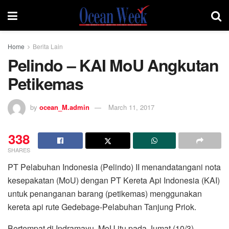
Home
Berita Lain
Pelindo – KAI MoU Angkutan
Petikemas
by
ocean_M.admin
March 11, 2017
338
SHARES
PT Pelabuhan Indonesia (Pelindo) II menandatangani nota
kesepakatan (MoU) dengan PT Kereta Api Indonesia (KAI)
untuk penanganan barang (petikemas) menggunakan
kereta api rute Gedebage-Pelabuhan Tanjung Priok.
Bertempat di Indramayu, MoU itu pada Jumat (10/3)