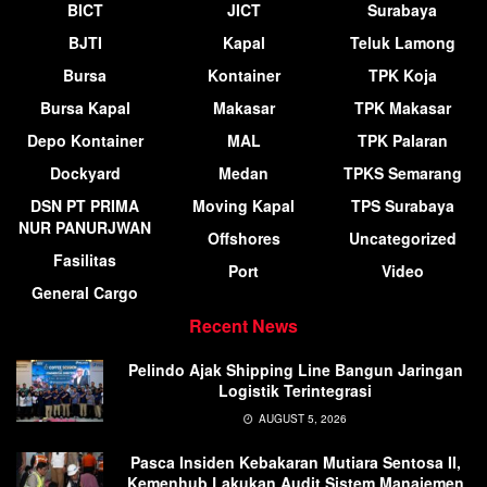
BICT
JICT
Surabaya
BJTI
Kapal
Teluk Lamong
Bursa
Kontainer
TPK Koja
Bursa Kapal
Makasar
TPK Makasar
Depo Kontainer
MAL
TPK Palaran
Dockyard
Medan
TPKS Semarang
DSN PT PRIMA
Moving Kapal
TPS Surabaya
NUR PANURJWAN
Offshores
Uncategorized
Fasilitas
Port
Video
General Cargo
Recent News
Pelindo Ajak Shipping Line Bangun Jaringan
Logistik Terintegrasi
AUGUST 5, 2026
Pasca Insiden Kebakaran Mutiara Sentosa II,
Kemenhub Lakukan Audit Sistem Manajemen