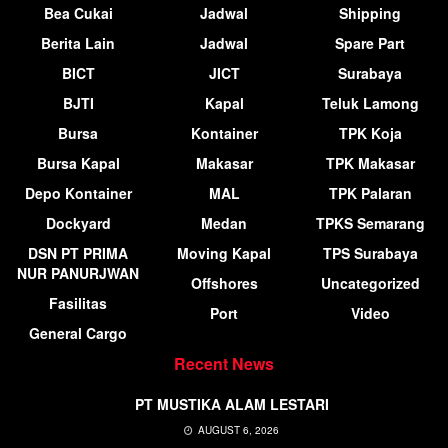
Bea Cukai
Jadwal
Shipping
Berita Lain
Jadwal
Spare Part
BICT
JICT
Surabaya
BJTI
Kapal
Teluk Lamong
Bursa
Kontainer
TPK Koja
Bursa Kapal
Makasar
TPK Makasar
Depo Kontainer
MAL
TPK Palaran
Dockyard
Medan
TPKS Semarang
DSN PT PRIMA
Moving Kapal
TPS Surabaya
NUR PANURJWAN
Offshores
Uncategorized
Fasilitas
Port
Video
General Cargo
Recent News
PT MUSTIKA ALAM LESTARI
AUGUST 6, 2026