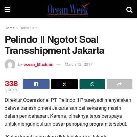
Home
Berita Lain
Pelindo II Ngotot Soal
Transshipment Jakarta
by
ocean_M.admin
March 13, 2017
338
SHARES
Direktur Operasional PT Pelindo II Prasetyadi menyatakan
bahwa transshipment Jakarta sampai sekarang masih
dalam pembahasan. Karena, pihaknya terus berupaya
untuk mengumpulkan pasar penopang program tersebut.
“Kalau kapal yang akan didatangkan ke Jakarta