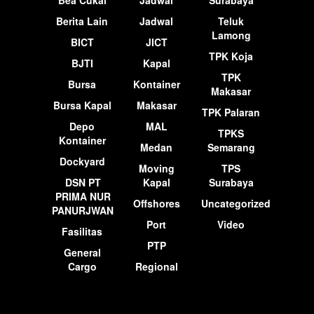
Berita Lain
Jadwal
Teluk
Lamong
BICT
JICT
TPK Koja
BJTI
Kapal
TPK
Bursa
Kontainer
Makasar
Bursa Kapal
Makasar
TPK Palaran
Depo
MAL
TPKS
Kontainer
Medan
Semarang
Dockyard
Moving
TPS
DSN PT
Kapal
Surabaya
PRIMA NUR
Offshores
Uncategorized
PANURJWAN
Port
Video
Fasilitas
PTP
General
Cargo
Regional