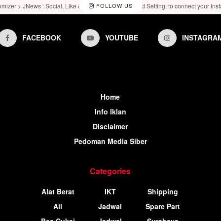
omizer > JNews : Social, Like & View > Instagram Feed Setting, to connect your Ins
FOLLOW US
FACEBOOK
YOUTUBE
INSTAGRA
Home
Info Iklan
Disclaimer
Pedoman Media Siber
Categories
Alat Berat
IKT
Shipping
All
Jadwal
Spare Part
Bea Cukai
Jadwal
Surabaya