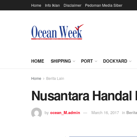
Home
Info Iklan
Disclaimer
Pedoman Media Siber
HOME
SHIPPING
PORT
DOCKYARD
Home
Berita Lain
Nusantara Handal 
by
ocean_M.admin
March 16, 2017
in
Berit