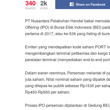
340
2k
Share on Facebook
SHARES
VIEWS
P‎T Nusantara Pelabuhan Handal bakal mencat
Offering
(IPO) di Bursa Efek Indonesia (BEI) pad
pertama di 2017, atau ke-536 yang listing di burs
Emiten yang mendapatkan kode saham PORT in
mengembangkan terminal petikemas dan kargo 
peralatan terminal (menyediakan end-to-end port 
Dalam siaran resminya, Perseroan melantai di
juta saham.‎ N‎ilai nominal saham yang dipatok
yang dilepas ke publik sebesar Rp1535 per saha
Rp450-Rp550 per saham.
Proses IPO perseroan dijalankan di Gedung BEI,