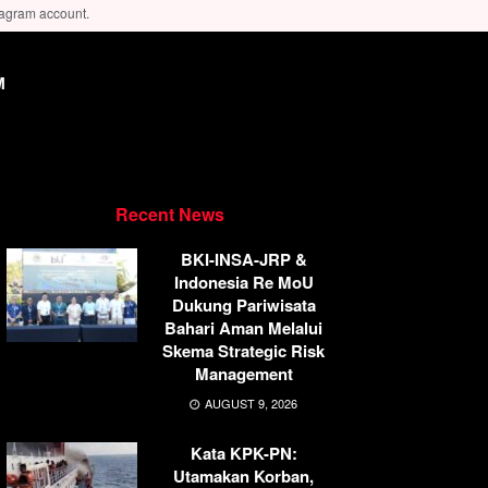
tagram account.
M
Recent News
BKI-INSA-JRP &
Indonesia Re MoU
Dukung Pariwisata
Bahari Aman Melalui
Skema Strategic Risk
Management
AUGUST 9, 2026
Kata KPK-PN:
Utamakan Korban,