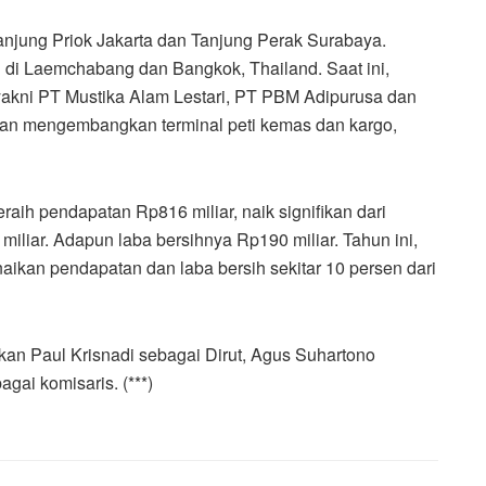
anjung Priok Jakarta dan Tanjung Perak Surabaya.
 di Laemchabang dan Bangkok, Thailand.‎ Saat ini,
 yakni PT Mustika Alam Lestari, PT PBM Adipurusa dan
an mengembangkan terminal peti kemas dan kargo,
raih pendapatan Rp816 miliar, naik signifikan dari
liar. Adapun laba bersihnya Rp190 miliar. T‎ahun ini,
ikan pendapatan dan laba bersih sekitar 10 persen dari
an Paul Krisnadi sebagai Dirut, Agus Suhartono
gai komisaris. (***)