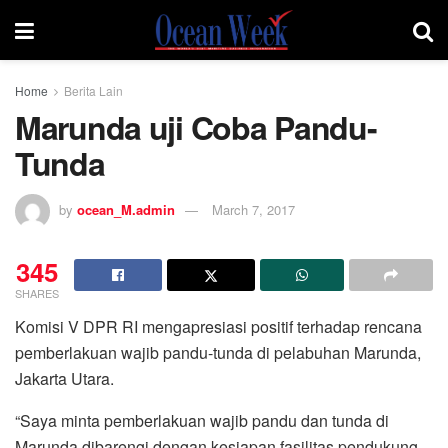
Home
Berita Lain
Marunda uji Coba Pandu-
Tunda
by
ocean_M.admin
March 7, 2017
345
SHARES
Komisi V DPR RI mengapresiasi positif terhadap rencana
pemberlakuan wajib pandu-tunda di pelabuhan Marunda,
Jakarta Utara.
“Saya minta pemberlakuan wajib pandu dan tunda di
Marunda dibarengi dengan kesiapan fasilitas pendukung,