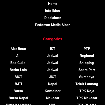
Home
Info Iklan
Disclaimer
Pedoman Media Siber
Categories
Alat Berat
IKT
PTP
All
Jadwal
Regional
Bea Cukai
Jadwal
Shipping
Berita Lain
Jadwal
Spare Part
BICT
JICT
Surabaya
BJTI
Kapal
Teluk Lamong
Bursa
Kontainer
TPK Koja
Bursa Kapal
Makasar
TPK Makasar
Depo Kontainer
MAL
TPK Palaran