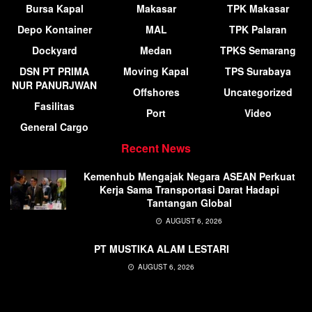
Bursa Kapal
Makasar
TPK Makasar
Depo Kontainer
MAL
TPK Palaran
Dockyard
Medan
TPKS Semarang
DSN PT PRIMA
Moving Kapal
TPS Surabaya
NUR PANURJWAN
Offshores
Uncategorized
Fasilitas
Port
Video
General Cargo
Recent News
Kemenhub Mengajak Negara ASEAN Perkuat
Kerja Sama Transportasi Darat Hadapi
Tantangan Global
AUGUST 6, 2026
PT MUSTIKA ALAM LESTARI
AUGUST 6, 2026