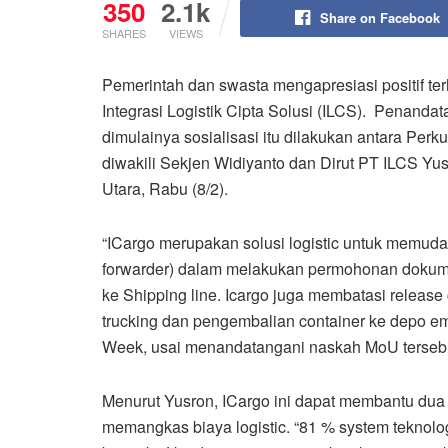
350
2.1k
Share on Facebook
SHARES
VIEWS
Pemerintah dan swasta mengapresiasi positif te
Integrasi Logistik Cipta Solusi (ILCS). Penanda
dimulainya sosialisasi itu dilakukan antara Per
diwakili Sekjen Widiyanto dan Dirut PT ILCS Yus
Utara, Rabu (8/2).
“ICargo merupakan solusi logistic untuk memud
forwarder) dalam melakukan permohonan dokumen
ke Shipping line. Icargo juga membatasi release 
trucking dan pengembalian container ke depo em
Week, usai menandatangani naskah MoU terseb
Menurut Yusron, ICargo ini dapat membantu dua h
memangkas biaya logistic. “81 % system teknolo