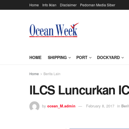
Home
Info Iklan
Disclaimer
Pedoman Media Siber
HOME
SHIPPING
PORT
DOCKYARD
Home
Berita Lain
ILCS Luncurkan I
by
ocean_M.admin
February 8, 2017
in
Beri