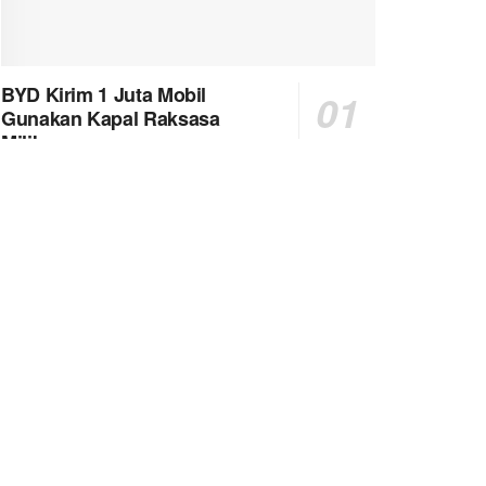
BYD Kirim 1 Juta Mobil
Gunakan Kapal Raksasa
Miliknya
6323 SHARES
KPLP Jadi Otoritas Tunggal Penegakan
Peraturan di Laut
5481 SHARES
Di Kapal TB. Terus Daya 17, 3 ABK Gunakan
Ijasah Palsu Ketangkap
4547 SHARES
Per Januari 2026, Pelaut Tak Bisa Berlayar
Jika Tak Miliki Sertifikat BST Dengan
Kesehatan Mental