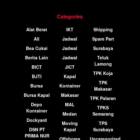
Categories
Alat Berat
IKT
Shipping
All
Jadwal
Spare Part
Bea Cukai
Jadwal
Surabaya
Berita Lain
Jadwal
Teluk
Lamong
BICT
JICT
TPK Koja
BJTI
Kapal
TPK
Bursa
Kontainer
Makasar
Bursa Kapal
Makasar
TPK Palaran
Depo
MAL
TPKS
Kontainer
Medan
Semarang
Dockyard
Moving
TPS
DSN PT
Kapal
Surabaya
PRIMA NUR
Offshores
Uncategorized