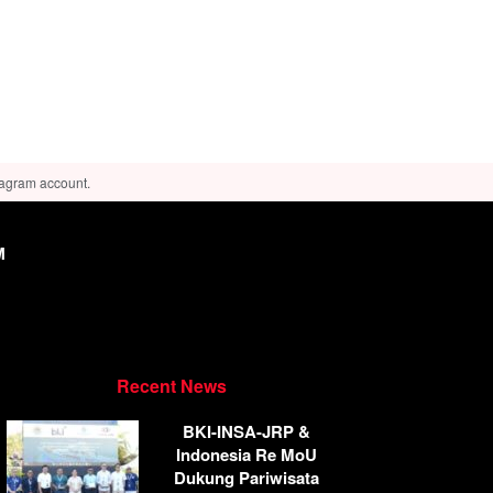
tagram account.
M
Recent News
BKI-INSA-JRP &
Indonesia Re MoU
Dukung Pariwisata