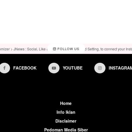
omizer > JNews : Social, Like & View > Instagram Feed Setting, to connect your Ins
FOLLOW US
FACEBOOK
YOUTUBE
INSTAGRA
Home
Info Iklan
Disclaimer
Pedoman Media Siber