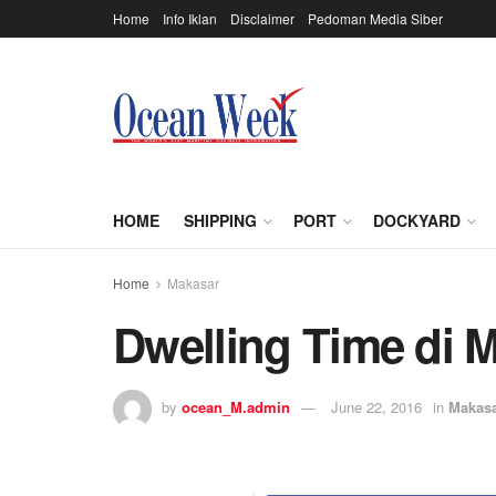
Home
Info Iklan
Disclaimer
Pedoman Media Siber
HOME
SHIPPING
PORT
DOCKYARD
Home
Makasar
Dwelling Time di M
by
ocean_M.admin
June 22, 2016
in
Makas