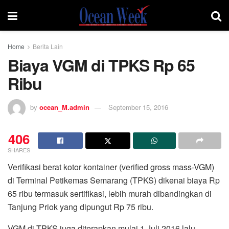
Home
Berita Lain
Biaya VGM di TPKS Rp 65
Ribu
by
ocean_M.admin
September 15, 2016
406
SHARES
Verifikasi berat kotor kontainer (verified gross mass-VGM)
di Terminal Petikemas Semarang (TPKS) dikenai biaya Rp
65 ribu termasuk sertifikasi, lebih murah dibandingkan di
Tanjung Priok yang dipungut Rp 75 ribu.
VGM di TPKS juga diterapkan mulai 1 Juli 2016 lalu.