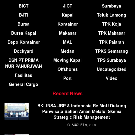
BICT
JICT
Surabaya
BJTI
Kapal
Teluk Lamong
Bursa
Kontainer
TPK Koja
Bursa Kapal
Makasar
TPK Makasar
Depo Kontainer
MAL
TPK Palaran
Dockyard
Medan
TPKS Semarang
DSN PT PRIMA
Moving Kapal
TPS Surabaya
NUR PANURJWAN
Offshores
Uncategorized
Fasilitas
Port
Video
General Cargo
Recent News
BKI-INSA-JRP & Indonesia Re MoU Dukung
Pariwisata Bahari Aman Melalui Skema
Strategic Risk Management
AUGUST 9, 2026